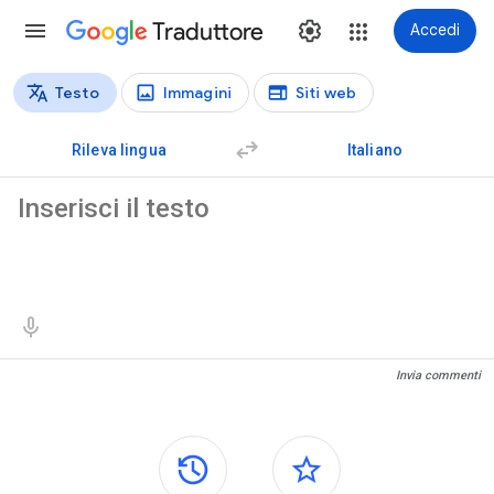
Traduttore
Accedi
Testo
Immagini
Siti web
Tipi di traduzione
Traduzione del testo
Rileva lingua
Italiano
Testo di origine
Risultati della traduzione
Invia commenti
Riquadri laterali