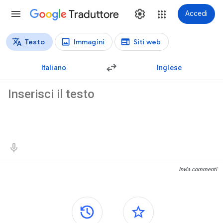
Traduttore
Accedi
Testo
Immagini
Siti web
Tipi di traduzione
Traduzione del testo
Italiano
Inglese
Testo di origine
Risultati della traduzione
Invia commenti
Riquadri laterali