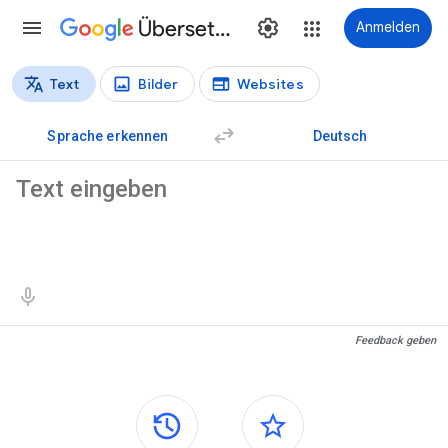
Übersetzer
Anmelden
Text
Bilder
Websites
Übersetzungstypen
Textübersetzung
Sprache erkennen
Deutsch
Ausgangstext
Übersetzungsergebnisse
Feedback geben
Seitenleisten